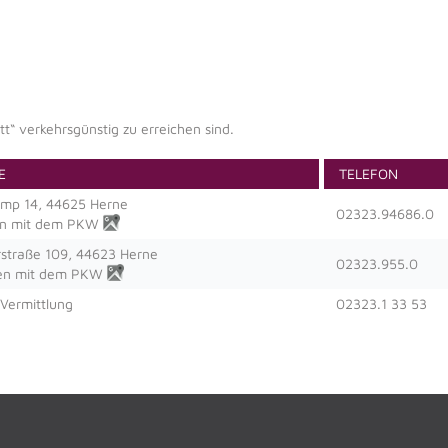
t“ verkehrsgünstig zu erreichen sind.
E
TELEFON
mp 14, 44625 Herne
02323.94686.0
en mit dem PKW
straße 109, 44623 Herne
02323.955.0
ten mit dem PKW
Vermittlung
02323.1 33 53