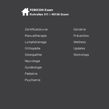
FOBICON Essen
Ruhrallee 311 | 45136 Essen
Zertifikatskurse
Geriatrie
Manualtherapie
Prävention
Lymphdrainage
Wellness
Orthopädie
Updates
Osteopathie
Workshops
Neurologie
Gynäkologie
Pädiatrie
Psychiatrie