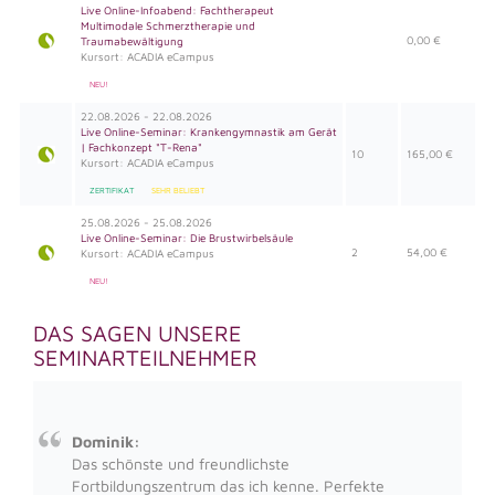
Live Online-Infoabend: Fachtherapeut
Multimodale Schmerztherapie und
0,00 €
Traumabewältigung
Kursort: ACADIA eCampus
NEU!
22.08.2026 - 22.08.2026
Live Online-Seminar: Krankengymnastik am Gerät
| Fachkonzept "T-Rena"
10
165,00 €
Kursort: ACADIA eCampus
ZERTIFIKAT
SEHR BELIEBT
25.08.2026 - 25.08.2026
Live Online-Seminar: Die Brustwirbelsäule
2
54,00 €
Kursort: ACADIA eCampus
NEU!
DAS SAGEN UNSERE
SEMINARTEILNEHMER
Dominik:
Das schönste und freundlichste
Fortbildungszentrum das ich kenne. Perfekte