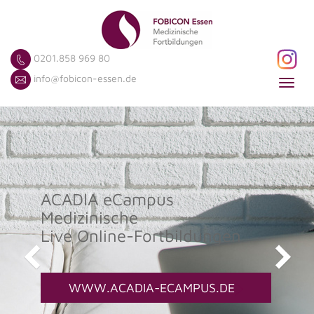
0201.858 969 80
info@fobicon-essen.de
Toggl
navig
ACADIA eCampus
Medizinische
Live Online-Fortbildungen
WWW.ACADIA-ECAMPUS.DE