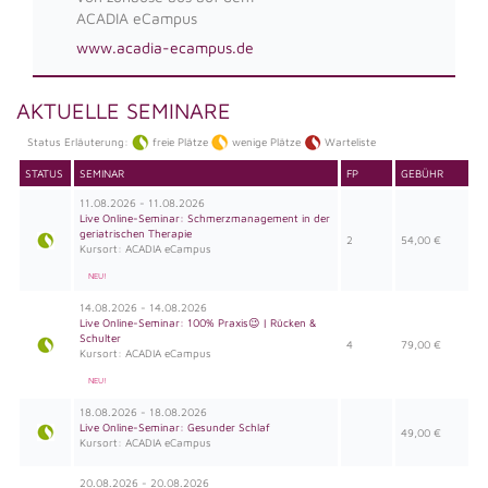
ACADIA eCampus
www.acadia-ecampus.de
AKTUELLE SEMINARE
Status Erläuterung:
freie Plätze
wenige Plätze
Warteliste
STATUS
SEMINAR
FP
GEBÜHR
11.08.2026 - 11.08.2026
Live Online-Seminar: Schmerzmanagement in der
geriatrischen Therapie
2
54,00 €
Kursort: ACADIA eCampus
NEU!
14.08.2026 - 14.08.2026
Live Online-Seminar: 100% Praxis😉 | Rücken &
Schulter
4
79,00 €
Kursort: ACADIA eCampus
NEU!
18.08.2026 - 18.08.2026
Live Online-Seminar: Gesunder Schlaf
49,00 €
Kursort: ACADIA eCampus
20.08.2026 - 20.08.2026