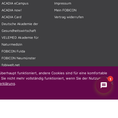
ACADIA eCampus
Impressum
ACADIA now!
Mein FOBICON
ACADIA Card
Vertrag widerrufen
Deutsche Akademie der
Gesundheitswirtschaft
VELEMED Akademie für
Naturmedizin
FOBICON Fulda
FOBICON Neumünster
fobiwelt.net
MK Concepte
überhaupt funktioniert, andere Cookies sind für eine komfortable
 Sie nicht mehr vollständig funktioniert, wenn Sie der Nutzung von
PHYSIO SERVICE
1
erklärung
.
PRAXISNACHFOLGE
THERAjobs
SANOVUM
Unternehmensgruppe